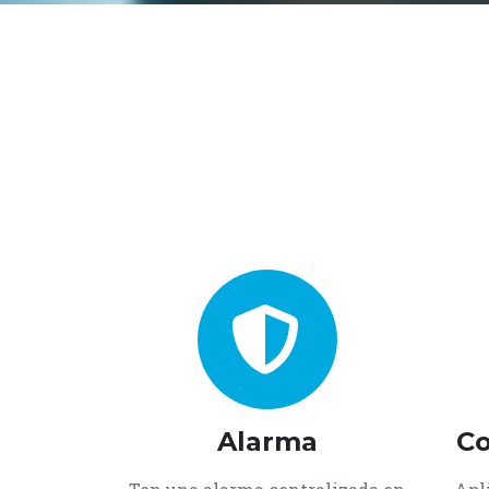
Alarma
Co