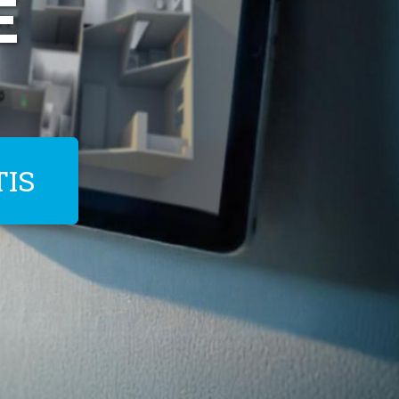
E
TIS