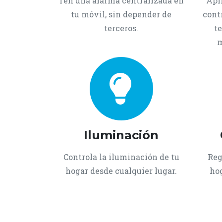
Ten una alarma centralizada en
Apl
tu móvil, sin depender de
contr
terceros.
te
m
Iluminación
Controla la iluminación de tu
Reg
hogar desde cualquier lugar.
hog